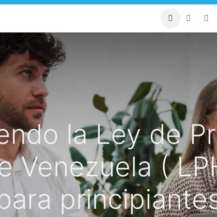
apacitación Sistema
Condominio Blog
Asesorías para 
endo la Ley de P
e Venezuela ( LP
para principiante