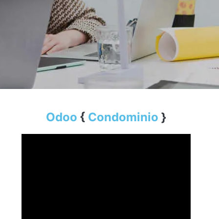
O​doo
{
Condominio
}