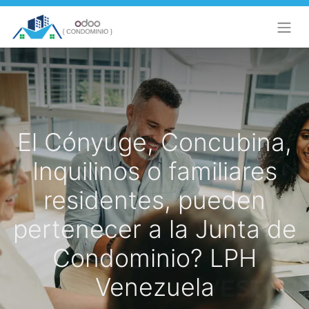
El Cónyuge, Concubina,
Inquilinos o familiares
residentes, pueden
pertenecer a la Junta de
Condominio? LPH
Venezuela