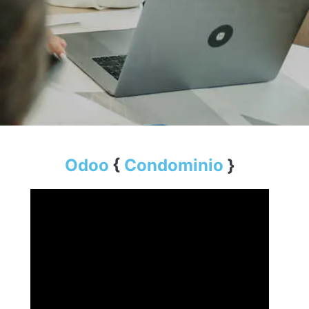
O​doo
{
Condominio
}