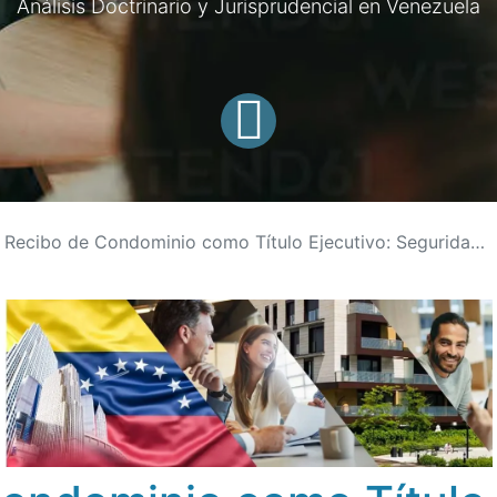
Análisis Doctrinario y Jurisprudencial en Venezuela
Recibo de Condominio como Título Ejecutivo: Seguridad Jurídica frente a la Morosidad en Venezuela