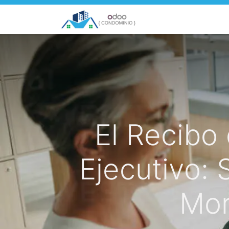
Inicio
Países
C
El Recibo
Ejecutivo: 
Mor