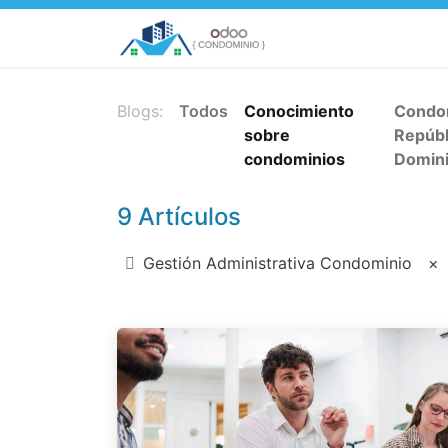
Inicio
Países
C
Blogs:
Todos
Conocimiento
Condo
sobre
Repúbl
condominios
Domin
9 Artículos
Gestión Administrativa Condominio
×