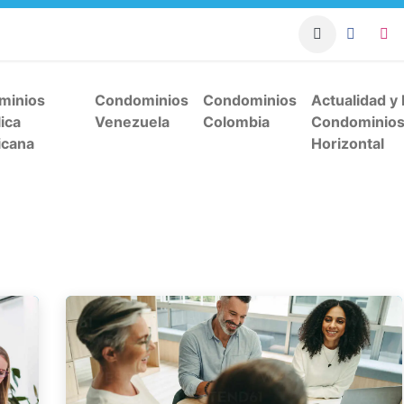
apacitación Sistema
Condominio Blog
Asesorías para 
minios
Condominios
Condominios
Actualidad y
ica
Venezuela
Colombia
Condominios
icana
Horizontal