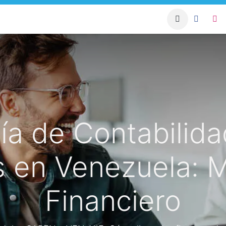
apacitación Sistema
Condominio Blog
Asesorías para 
ía de Contabilida
 en Venezuela: M
Financiero