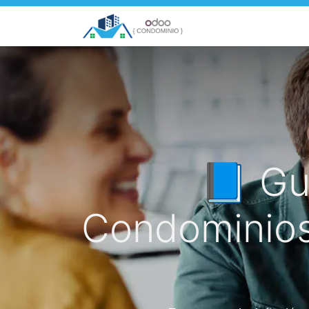
Inicio
Países
C
📘 Gu
Condominios