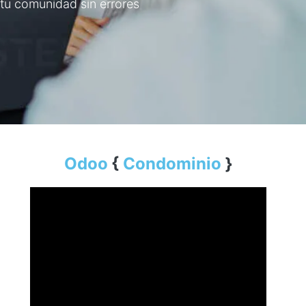
 tu comunidad sin errores
O​doo
{
Condominio
}