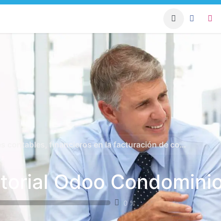
apacitación Sistema
Condominio Blog
Asesorías para 
 contables, financieros en la facturación de cobranza
torial Odoo Condomini
0
%