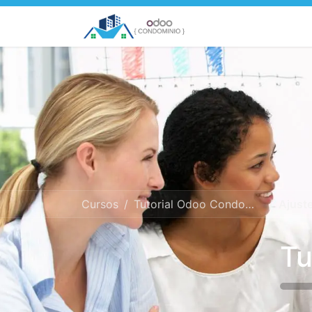
Inicio
Países
C
Cursos
Tutorial Odoo Condominio
Ajustes
Tu